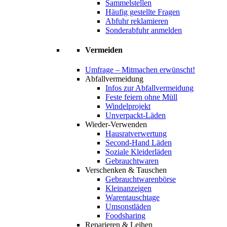
Sammelstellen
Häufig gestellte Fragen
Abfuhr reklamieren
Sonderabfuhr anmelden
Vermeiden
Umfrage – Mitmachen erwünscht!
Abfallvermeidung
Infos zur Abfallvermeidung
Feste feiern ohne Müll
Windelprojekt
Unverpackt-Läden
Wieder-Verwenden
Hausratverwertung
Second-Hand Läden
Soziale Kleiderläden
Gebrauchtwaren
Verschenken & Tauschen
Gebrauchtwarenbörse
Kleinanzeigen
Warentauschtage
Umsonstläden
Foodsharing
Reparieren & Leihen