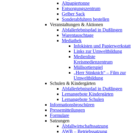
Altpapiertonne
Entsorgungszentrum
Gelber Sack
Sonderabfuhren bestellen
Veranstaltungen & Aktionen
Abfallerlebnispfad in Dußlingen
Warentauschtage
Mediathek
Infokisten und Papierwerkstatt
Links zur Umweltbildung
Medienliste
Kreismedienzentrum
Müllsortierspiel
„Herr Stinknich“ – Film zur
Umweltbildung
Schulen & Kindergärten
Abfallerlebnispfad in Dußlingen
Lernangebote Kindergärten
Lernangebote Schulen
Informationsbroschüren
Pressemitteilungen
Formulare
Satzungen
Abfallwirtschaftssatzung
AWB – Betriebssatzung