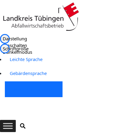
Darstellung
umschalten
Schriftgröße
Dunkelmodus
Leichte Sprache
Gebärdensprache
Mein Kundenkonto