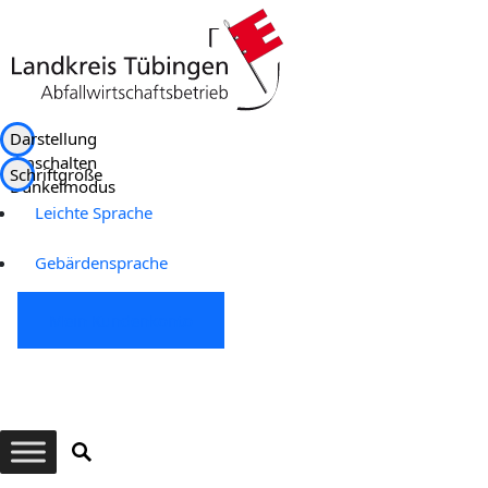
Darstellung
umschalten
Schriftgröße
Dunkelmodus
Leichte Sprache
Gebärdensprache
Mein Kundenkonto