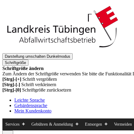
Darstellung umschalten
Dunkelmodus
Schriftgröße
Schriftgröße ändern
Zum Ändern der Schriftgröße verwenden Sie bitte die Funktionalität 
[Strg]-[+]
Schrift vergrößern
[Strg]-[-]
Schrift verkleinern
[Strg]-[0]
Schriftgröße zurücksetzen
Leichte Sprache
Gebärdensprache
Mein Kundenkonto
Services
Gebühren & Anmeldung
Entsorgen
Vermeiden