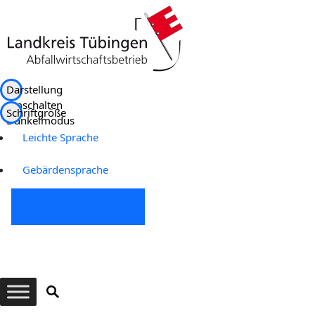
Darstellung
umschalten
Schriftgröße
Dunkelmodus
Leichte Sprache
Gebärdensprache
Mein Kundenkonto