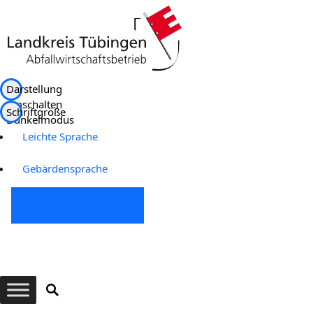
Darstellung
umschalten
Schriftgröße
Dunkelmodus
Leichte Sprache
Gebärdensprache
Mein Kundenkonto