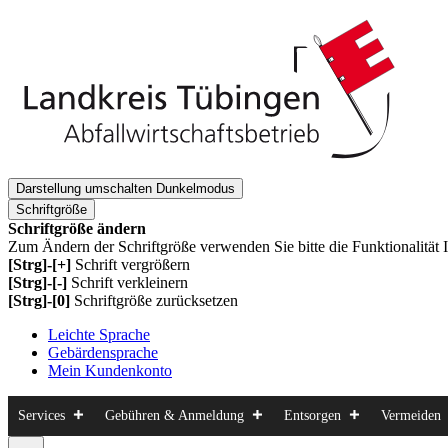
Darstellung umschalten
Dunkelmodus
Schriftgröße
Schriftgröße ändern
Zum Ändern der Schriftgröße verwenden Sie bitte die Funktionalität 
[Strg]-[+]
Schrift vergrößern
[Strg]-[-]
Schrift verkleinern
[Strg]-[0]
Schriftgröße zurücksetzen
Leichte Sprache
Gebärdensprache
Mein Kundenkonto
Services
Gebühren & Anmeldung
Entsorgen
Vermeiden