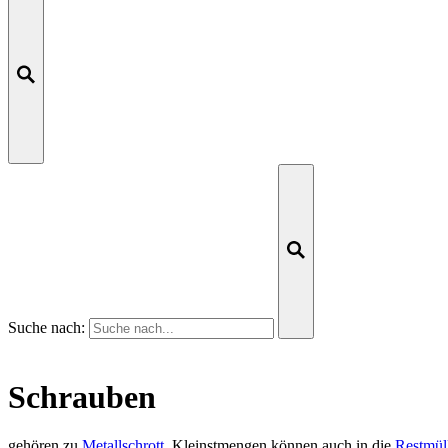
Suche nach:
Schrauben
gehören zu
Metallschrott
. Kleinstmengen können auch in die
Restmül